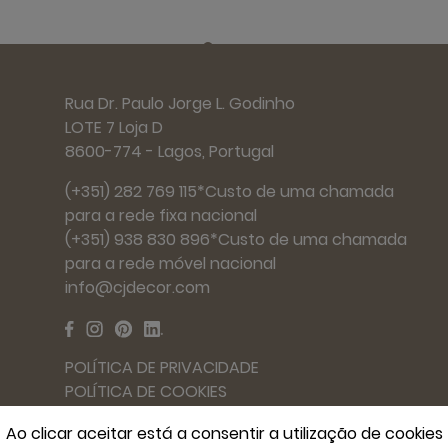
Rua Dr. Paulo Jorge L. Godinho
LOTE 7 Loja D
8600-774 - Lagos, Portugal
(+351) 282 769 115*Custo de uma chamada
para a rede fixa nacional
(+351) 938 830 896*Custo de uma chamada
para a rede móvel nacional
info@cjdecor.com
POLÍTICA DE PRIVACIDADE
POLÍTICA DE COOKIES
TERMOS E CONDIÇÕES
Ao clicar aceitar está a consentir a utilização de cookies